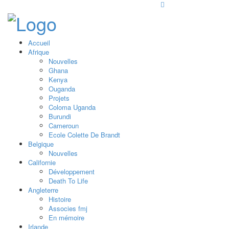
Accueil
Afrique
Nouvelles
Ghana
Kenya
Ouganda
Projets
Coloma Uganda
Burundi
Cameroun
Ecole Colette De Brandt
Belgique
Nouvelles
Californie
Développement
Death To Life
Angleterre
Histoire
Associes fmj
En mémoire
Irlande