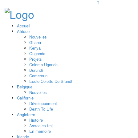
Accueil
Afrique
Nouvelles
Ghana
Kenya
Ouganda
Projets
Coloma Uganda
Burundi
Cameroun
Ecole Colette De Brandt
Belgique
Nouvelles
Californie
Développement
Death To Life
Angleterre
Histoire
Associes fmj
En mémoire
Irlande