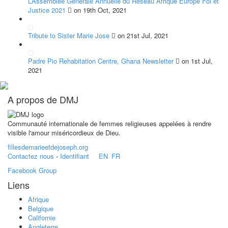
L’Assemblée Générale Annuelle du Réseau Afrique Europe Foi et
Justice 2021
on 19th Oct, 2021
Tribute to Sister Marie Jose
on 21st Jul, 2021
Padre Pio Rehabitation Centre, Ghana Newsletter
on 1st Jul,
2021
A propos de DMJ
Communauté internationale de femmes religieuses appelées à rendre
visible l'amour miséricordieux de Dieu.
fillesdemarieetdejoseph.org
Contactez nous
-
Identifiant
EN
FR
Facebook Group
Liens
Afrique
Belgique
Californie
Angleterre